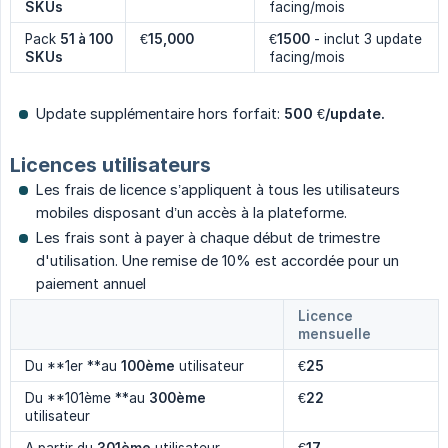
SKUs
facing/mois
Pack
51 à 100 
€
15,000
€
1500
- inclut 3 update
SKUs
facing/mois
Update supplémentaire hors forfait:
500 
€
/update.
Licences utilisateurs
Les frais de licence s’appliquent à tous les utilisateurs
mobiles disposant d’un accès à la plateforme.
Les frais sont à payer à chaque début de trimestre
d'utilisation. Une remise de 10% est accordée pour un
paiement annuel
Licence
mensuelle
Du **1er **au
100ème
utilisateur
€
25
Du **101ème **au
300ème
€
22
utilisateur
A partir du
301ème
utilisateur
€
17