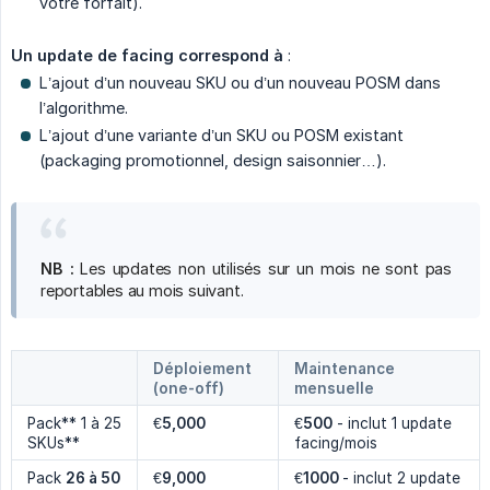
votre forfait).
Un update de facing correspond à
:
L’ajout d’un nouveau SKU ou d’un nouveau POSM dans
l’algorithme.
L’ajout d’une variante d’un SKU ou POSM existant
(packaging promotionnel, design saisonnier…).
NB :
Les updates non utilisés sur un mois ne sont pas
reportables au mois suivant.
Déploiement
Maintenance
(one-off)
mensuelle
Pack** 1 à 25
€
5,000
€
500
- inclut 1 update
SKUs**
facing/mois
Pack
26 à 50 
€
9,000
€
1000 
- inclut 2 update