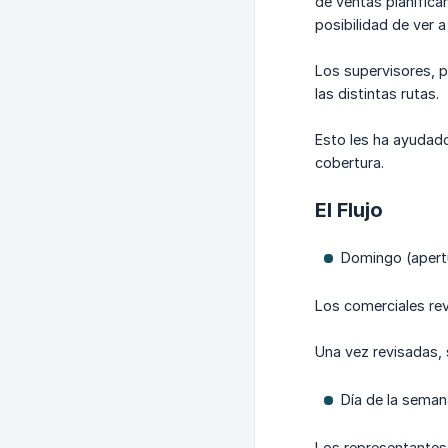
de ventas planifican
posibilidad de ver 
Los supervisores, po
las distintas rutas.
Esto les ha ayudado 
cobertura.
El Flujo
Domingo (apertu
Los comerciales rev
Una vez revisadas, s
Día de la seman
Los representantes d