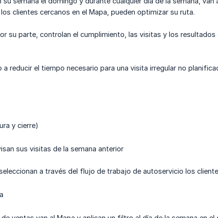
 su semana el domingo y durante cualquier día de la semana, van al 
a los clientes cercanos en el Mapa, pueden optimizar su ruta.
r su parte, controlan el cumplimiento, las visitas y los resultados 
a reducir el tiempo necesario para una visita irregular no planific
ra y cierre)
isan sus visitas de la semana anterior
eleccionan a través del flujo de trabajo de autoservicio los client
a
e ventas van al Mapa y aplican un filtro al día de la semana en el q