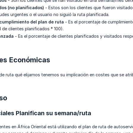
ados
- Son los clientes que se han visitado en una semana/mes dete
dos (no planificados)
- Estos son los clientes que fueron visitad
udes urgentes o el usuario no siguió la ruta planificada.
cumplimiento del plan de ruta
- Es el porcentaje de cumplimiento 
l de clientes planificados * 100).
anzada
- Es el porcentaje de clientes planificados y visitados respe
nes Económicas
 de ruta qué elijamos tenemos su implicación en costes que se atr
so
iales Planifican su semana/ruta
entes en África Oriental está utilizando el plan de ruta de autoser