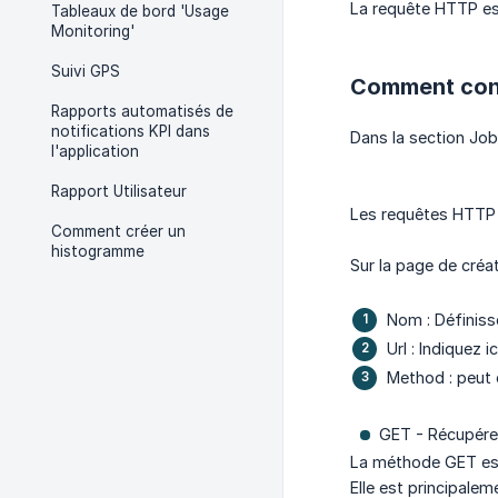
La requête HTTP est
Tableaux de bord 'Usage
Monitoring'
Suivi GPS
Comment con
Rapports automatisés de
notifications KPI dans
Dans la section Job,
l'application
Rapport Utilisateur
Les requêtes HTTP 
Comment créer un
histogramme
Sur la page de créat
Nom : Définisse
Url : Indiquez i
Method : peut 
GET - Récupére
La méthode GET est 
Elle est principalem