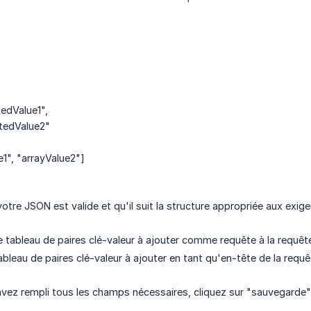
edValue1",
tedValue2"
e1", "arrayValue2"]
tre JSON est valide et qu'il suit la structure appropriée aux exige
le tableau de paires clé-valeur à ajouter comme requête à la requête
ableau de paires clé-valeur à ajouter en tant qu'en-tête de la requê
vez rempli tous les champs nécessaires, cliquez sur "sauvegarde" 