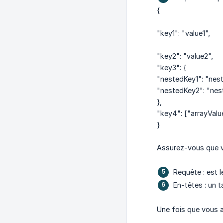
{
"key1": "value1",
"key2": "value2",
"key3": {
"nestedKey1": "nest
"nestedKey2": "nes
},
"key4": ["arrayValu
}
Assurez-vous que vo
Requête : est 
En-têtes : un t
Une fois que vous a