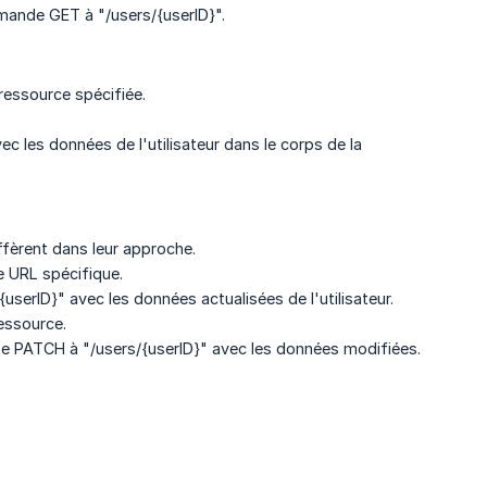
emande GET à "/users/{userID}".
ressource spécifiée.
c les données de l'utilisateur dans le corps de la
ffèrent dans leur approche.
e URL spécifique.
userID}" avec les données actualisées de l'utilisateur.
ressource.
ête PATCH à "/users/{userID}" avec les données modifiées.