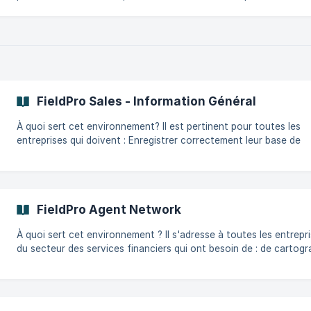
Créer la valeur sur la liste des produits Ouvrez la page des paramètres
de la liste des produits. Ajouter une valeur de devise dans la liste
produits, par exemple le Franc ou le Dollar. 2 - Créer une liste de taux
de change Sur la pa
FieldPro Sales - Information Général
À quoi sert cet environnement? Il est pertinent pour toutes les
entreprises qui doivent : Enregistrer correctement leur base de
données clients Surveiller ses activités commerciales à l’aide de
FieldPro La documentation ci-dessous spécifie les composants de cet
environnement Rôles des utilisateurs mobiles Ce sont les rôles par
défaut créés pour les utilisateurs mobiles Représentant des ventes
FieldPro Agent Network
Superviseurs Administrateurs Tableaux de bord C'est ici que nous
compilons
À quoi sert cet environnement ? Il s'adresse à toutes les entreprises
du secteur des services financiers qui ont besoin de : de cartographier
ou d'enregistrer correctement leur base de données
d'agents/commerçants nouveaux et existants d'intégrer ou de
recruter des agents et des commerçants nouveaux et potentiels
d'accroître leur clientèle Suivre leurs activités de visites et de su