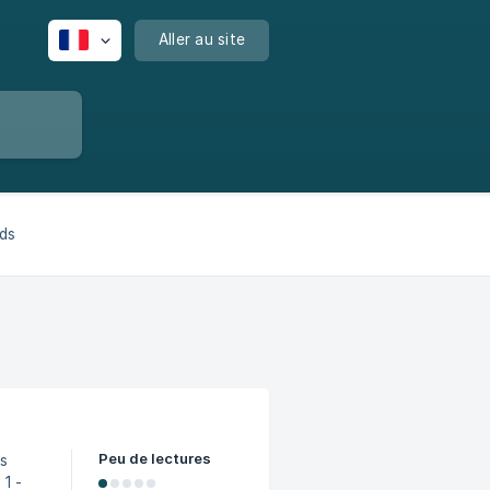
Aller au site
ds
Peu de lectures
-