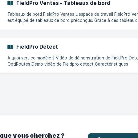
FieldPro Ventes - Tableaux de bord
agents avec FieldPro. La documentation ci-dessous précise les
composants de cet environneme
Tableaux de bord FieldPro Ventes L'espace de travail FieldPro Ventes
est équipé de tableaux de bord préconçus. Grâce à ces tableaux
bord, une entreprise est en mesure de suivre les activités quotid
et de prendre des décisions en connaissance de cause. Vous
trouverez ci-dessous les différents types de tableaux de bord mi
disposition des utilisateurs de FieldPro Ventes. 1. Tableaux de bord
FieldPro Detect
d'activité Les tableaux de bord d'activité donnent un aperçu de la
progression et de la
A quoi sert ce modèle ? Vidéo de démonstration de FieldPro Detect +
OptiRoutes Démo vidéo de Fieldpro detect Caractéristiques
principales de FieldPro Detect : Détection automatisée des produits -
grâce à son intelligence artificielle de pointe, l'application peut
identifier et reconnaître automatiquement les produits dans dive
environnements. Mesure automatique des KPI - FieldPro
 que vous cherchez ?