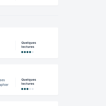
 des
Quelques
lectures
Quelques
lectures
 afin
ivi des