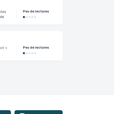
Peu de lectures
 de
iennes
s à la
Peu de lectures
rs